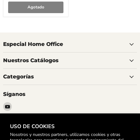
Agotado
Especial Home Office
Nuestros Catálogos
Categorías
Síganos
Encuéntrenos
en
YouTube
USO DE COOKIES
Suscríbete
Nosotros y nuestros partners, utilizamos cookies y otras
Para Enterarte de nuestras Ofertas y Promociones