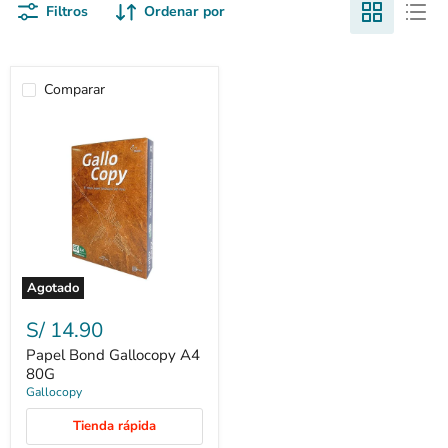
Filtros
Ordenar por
Comparar
Agotado
Papel
Bond
S/ 14.90
Gallocopy
A4
Papel Bond Gallocopy A4
80G
80G
Gallocopy
Tienda rápida