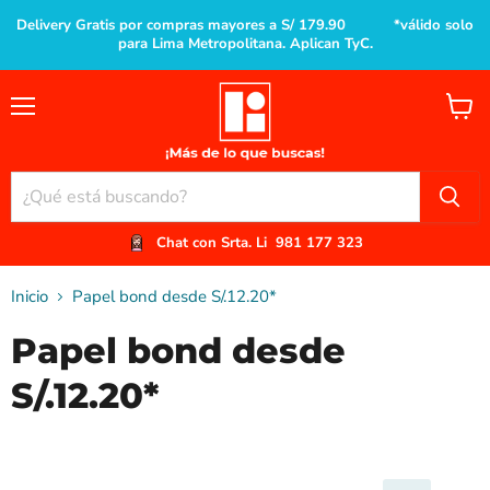
Delivery Gratis por compras mayores a S/ 179.90 *válido solo
para Lima Metropolitana. Aplican TyC.
Menú
Ver
carrito
Chat con Srta. Li
981 177 323
Inicio
Papel bond desde S/.12.20*
Papel bond desde
S/.12.20*