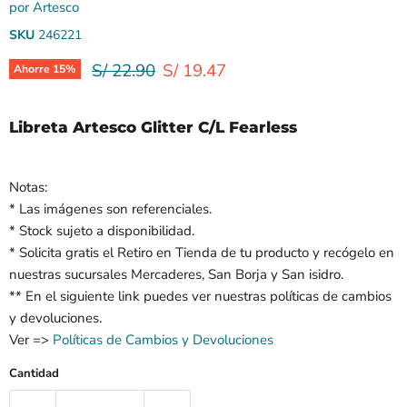
por
Artesco
SKU
246221
Precio original
Precio actual
S/ 22.90
S/ 19.47
Ahorre
15
%
Libreta Artesco Glitter C/L Fearless
Notas:
* Las imágenes son referenciales.
* Stock sujeto a disponibilidad.
* Solicita gratis el Retiro en Tienda de tu producto y recógelo en
nuestras sucursales Mercaderes, San Borja y San isidro.
** En el siguiente link puedes ver nuestras políticas de cambios
y devoluciones.
Ver =>
Políticas de Cambios y Devoluciones
Cantidad