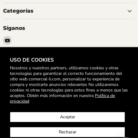
Categorías
Síganos
Encuéntrenos
en
YouTube
USO DE COOKIES
Suscríbete
Nosotros y nuestros partners, utilizamos cookies y otras
Para Enterarte de nuestras Ofertas y Promociones
tecnologías para garantizar el correcto funcionamiento del
sitio web comercial-li.com, personalizar tu experiencia de
compra y mostrarte anuncios relevantes No utilizaremos
Registrarse
Correo electrónico
cookies ni otras tecnologías para estos fines a menos que las
aceptes. Obtén más información en nuestra
Política de
privacidad
Búsqueda
Política de devoluciones
Políticas de envío y costos
Aceptar
Términos y Condiciones
Comprobante electrónico
Listas escolares
Contáctenos
Libro de Reclamaciones
Rechazar