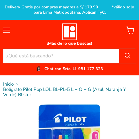
Delivery Gratis por compras mayores a S/ 179.90 *válido solo
para Lima Metropolitana. Aplican TyC.
Menú
Ver
carrito
Chat con Srta. Li
981 177 323
Inicio
Bolígrafo Pilot Pop LOL BL-PL-5 L + O + G (Azul, Naranja Y
Verde) Blister