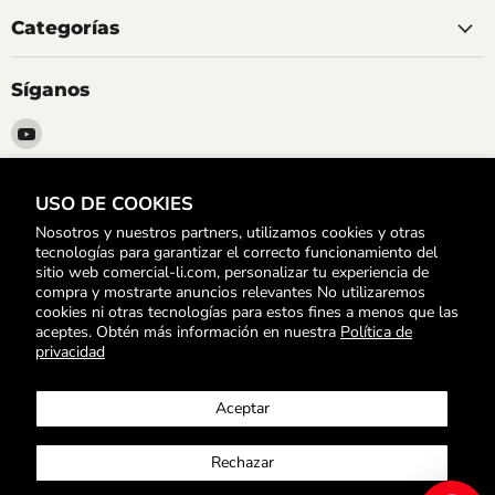
Categorías
Síganos
Encuéntrenos
en
YouTube
USO DE COOKIES
Suscríbete
Nosotros y nuestros partners, utilizamos cookies y otras
Para Enterarte de nuestras Ofertas y Promociones
tecnologías para garantizar el correcto funcionamiento del
sitio web comercial-li.com, personalizar tu experiencia de
compra y mostrarte anuncios relevantes No utilizaremos
Registrarse
Correo electrónico
cookies ni otras tecnologías para estos fines a menos que las
aceptes. Obtén más información en nuestra
Política de
privacidad
Búsqueda
Política de devoluciones
Políticas de envío y costos
Aceptar
Términos y Condiciones
Comprobante electrónico
Listas escolares
Contáctenos
Libro de Reclamaciones
Rechazar
Propiedad artística © 2026 Comercial Li.