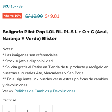
SKU
157789
Precio original
Precio actual
S/ 10.90
S/ 9.81
Ahorre
10
%
Bolígrafo Pilot Pop LOL BL-PL-5 L + O + G (Azul,
Naranja Y Verde) Blister
Notas:
* Las imágenes son referenciales.
* Stock sujeto a disponibilidad.
* Solicita gratis el Retiro en Tienda de tu producto y recógelo en
nuestras sucursales Ate, Mercaderes y San Borja.
** En el siguiente link puedes ver nuestras políticas de cambios
y devoluciones.
Ver =>
Políticas de Cambios y Devoluciones
Cantidad